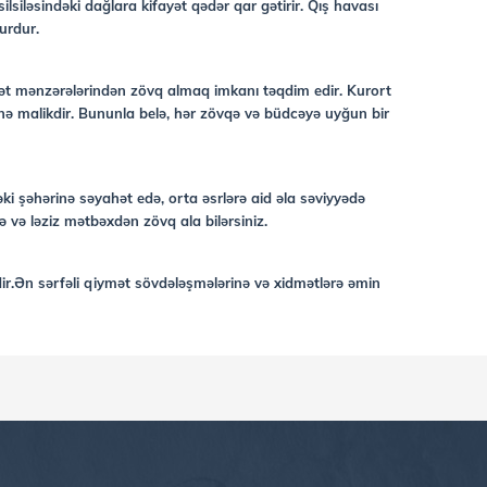
iləsindəki dağlara kifayət qədər qar gətirir. Qış havası
urdur.
biət mənzərələrindən zövq almaq imkanı təqdim edir. Kurort
rinə malikdir. Bununla belə, hər zövqə və büdcəyə uyğun bir
i şəhərinə səyahət edə, orta əsrlərə aid əla səviyyədə
və ləziz mətbəxdən zövq ala bilərsiniz.
dir.Ən sərfəli qiymət sövdələşmələrinə və xidmətlərə əmin