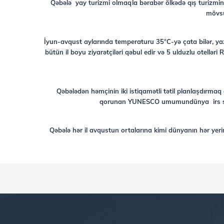
Qəbələ yay turizmi olmaqla bərabər ölkədə qış turizmini
mövsü
İyun-avqust aylarında temperaturu 35°C-yə çata bilər, yaz
bütün il boyu ziyarətçiləri qəbul edir və 5 ulduzlu otellə
Qəbələdən həmçinin iki istiqamətli tətil planlaşdırma
qorunan YUNESCO umumundünya irs siyahı
Qəbələ hər il avqustun ortalarına kimi dünyanın hər yeri