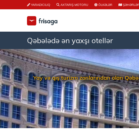
YARADICILIQ
AXTARIŞ MOTORU
ÖLKƏLƏR
ŞƏHƏRLƏ
Qəbələdə ən yaxşı otellər
Yay və qış turizm zonlarından olan Qəbələ