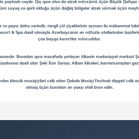
n paytaxtı sayılır. Qış qısa olsa da xizək mövsümü üçün Böyük Qafqaz sils
mi soyuq və qarlı olduğu üçün dağlıq bölgələr xizək sürmək üçün məşh
 və payız daha sərindir, rəngli çöl çiçəklərinin açması ilə mükəmməl tə
ri Resort & Spa daxil olmaqla Azərbaycanın ən nüfuzlu otellərindən bəzilə
çox başqa kurortlar mövcuddur.
q asandır. Buradan qısa məsafədə yerləşən ölkənin mədəniyyət mərkəzi Şək
sına daxil olan Şəki Xan Sarayı, Alban kilsələri, karvansarayları gəzə 
ndən klassik musiqiçiləri cəlb edən Qəbələ Musiqi Festivalı diqqəti cəlb e
olmaq üçün buradan ən yaxşı oteli bron edin.