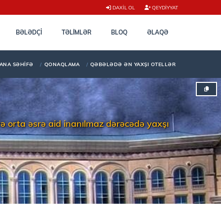
DAXIL OL
QEYDIYYAT
BƏLƏDÇI
TƏLİMLƏR
BLOQ
ƏLAQƏ
ANA SƏHIFƏ
QONAQLAMA
QƏBƏLƏDƏ ƏN YAXŞI OTELLƏR
 və orta əsrə aid inanılmaz dərəcədə yaxşı