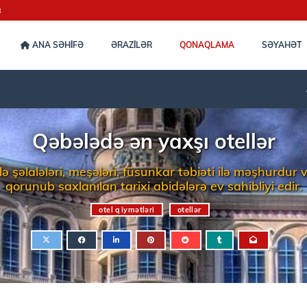
R
ANA SƏHİFƏ
ƏRAZİLƏR
QONAQLAMA
SƏYAHƏT
Qəbələdə ən yaxşı otellər
 şəlalələri, meşələri, füsunkar təbiəti ilə məşhurdur
qorunub saxlanılan tarixi abidələrə ev sahibliyi edir.
otel qiymətləri
otellər