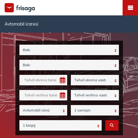
Avtomobil icarəsi
Bakı
Bakı
Təhvil alınma vaxtı
Təhvil verilmə vaxtı
Avtomobil növü
1 sərnişin
1 baqaj