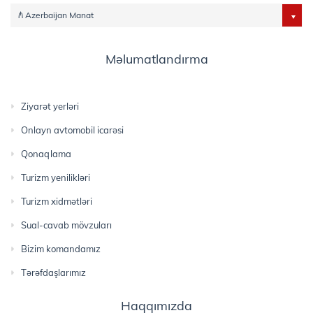
₼ Azerbaijan Manat
Məlumatlandırma
Ziyarət yerləri
Onlayn avtomobil icarəsi
Qonaqlama
Turizm yenilikləri
Turizm xidmətləri
Sual-cavab mövzuları
Bizim komandamız
Tərəfdaşlarımız
Haqqımızda