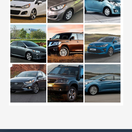
NISSAN
KIA RIO
PATROL
GÜNLÜK ₼44
GÜNLÜK ₼44
CHEVRОLET
HYUNDAI
NIVA
ELANTRA
GÜNLÜK ₼45
GÜNLÜK ₼47