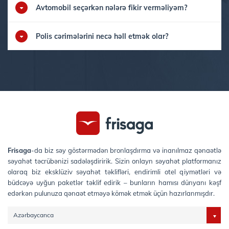
Avtomobil seçərkən nələrə fikir verməliyəm?
Polis cərimələrini necə həll etmək olar?
Frisaga
-da biz səy göstərmədən bronlaşdırma və inanılmaz qənaətlə
səyahət təcrübənizi sadələşdiririk. Sizin onlayn səyahət platformanız
olaraq biz eksklüziv səyahət təklifləri, endirimli otel qiymətləri və
büdcəyə uyğun paketlər təklif edirik – bunların hamısı dünyanı kəşf
edərkən pulunuza qənaət etməyə kömək etmək üçün hazırlanmışdır.
Azərbaycanca