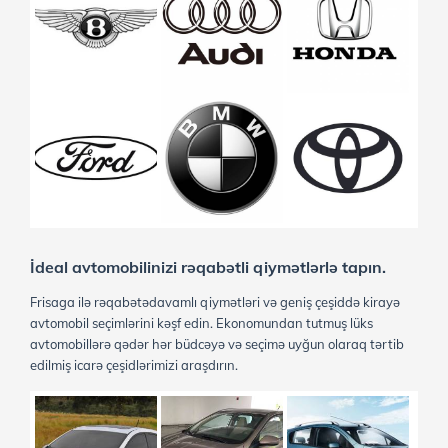
DETALLARA
DETALLARA
BAXIN
BAXIN
BMW
TOYOTA
DETALLARA
DETALLARA
BAXIN
BAXIN
İdeal avtomobilinizi rəqabətli qiymətlərlə tapın.
Frisaga ilə rəqabətədavamlı qiymətləri və geniş çeşiddə kirayə
avtomobil seçimlərini kəşf edin. Ekonomundan tutmuş lüks
avtomobillərə qədər hər büdcəyə və seçimə uyğun olaraq tərtib
edilmiş icarə çeşidlərimizi araşdırın.
HYUNDAI
RAVON R2
ACCENT
GÜNLÜK ₼37
GÜNLÜK ₼37