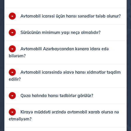
Avtomobil icarəsi üçün hansı sənədlər tələb olunur?
Sürücünün minimum yaşı neçə olmalıdır?
Avtomobili Azərbaycandan kənara idarə edə
bilərəm?
Avtomobil icarəsində əlavə hansı xidmətlər təqdim
edilir?
Qəza halında hansı tədbirlər görülür?
Kirayə müddəti ərzində avtomobil xarab olursa nə
etməliyəm?