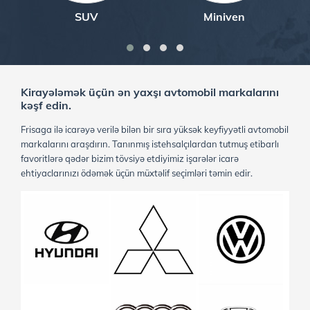
SUV
Miniven
Kirayələmək üçün ən yaxşı avtomobil markalarını
kəşf edin.
Frisaga ilə icarəyə verilə bilən bir sıra yüksək keyfiyyətli avtomobil
markalarını araşdırın. Tanınmış istehsalçılardan tutmuş etibarlı
favoritlərə qədər bizim tövsiyə etdiyimiz işarələr icarə
ehtiyaclarınızı ödəmək üçün müxtəlif seçimləri təmin edir.
MITSUBISHI
VOLKSWAGEN
DETALLARA
DETALLARA
BAXIN
BAXIN
AUDI
HONDA