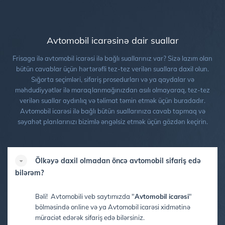
Avtomobil icarəsinə dair suallar
Frisaga ilə avtomobil icarəsi ilə bağlı suallarınız var? Sizə lazım olan
bütün cavablar üçün hərtərəfli tez-tez verilən suallara daxil olun.
Sığorta seçimləri, sifariş prosedurları və ya qaydalar və
məhdudiyyətlər ilə maraqlanmağınızdan asılı olmayaraq, tez-tez
verilən suallar aydınlıq və təlimat təmin etmək üçün buradadır.
Avtomobil icarəsi ilə bağlı bütün suallarınıza cavab tapmaq və
səyahət planlarınızı bizimlə əngəlsiz etmək üçün gözdən keçirin.
Ölkəyə daxil olmadan öncə avtomobil sifariş edə
bilərəm?
Bəli! Avtomobili veb saytımızda
"
Avtomobil icarəsi
"
bölməsində online və ya Avtomobil icarəsi xidmətinə
müraciət edərək sifariş edə bilərsiniz.