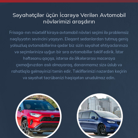
Səyahətçilər üçün İcarəyə Verilən Avtomobil
növlərimizi araşdırın
Frisaga-nın müxtəlif kirayə avtomobil növləri seçimi ilə problemsiz
nəqliyyatın sevincini yaşayın. Eleqant sedanlardan tutmuş geniş
yolsuzluq avtomobillərinə qədər biz sizin səyahət ehtiyaclarınıza
və seçimlərinizə uyğun bir sıra avtomobillər təklif edirik. İstər
həftəsonu qaçışa, istərsə də ölkələrarası macəraya
çıxmağınızdan asılı olmayaraq, donanmamız sizə üslub və
rahatlıqla gəlməyinizi təmin edir. Təkliflərimizi nəzərdən keçirin
və səyahət təcrübənizi həqiqətən unudulmaz edin.