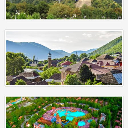
Qəbələ
Şəki