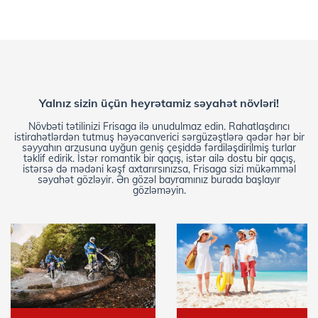
Yalnız sizin üçün heyrətamiz səyahət növləri!
Növbəti tətilinizi Frisaga ilə unudulmaz edin. Rahatlaşdırıcı
istirahətlərdən tutmuş həyəcanverici sərgüzəştlərə qədər hər bir
səyyahın arzusuna uyğun geniş çeşiddə fərdiləşdirilmiş turlar
təklif edirik. İstər romantik bir qaçış, istər ailə dostu bir qaçış,
istərsə də mədəni kəşf axtarırsınızsa, Frisaga sizi mükəmməl
səyahət gözləyir. Ən gözəl bayramınız burada başlayır
gözləməyin.