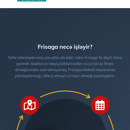
Frisaga necə işləyir?
Səfər planlaşdırmaq çox çətin ola bilər, lakin Frisaga ilə deyil. Hara
getmək istədiyinizi dəqiq bildiyinizdən və ya bir az ilham
almağınızdan asılı olmayaraq, Frisaga növbəti macəranızı
planlaşdırmağı, sifariş etməyi və həzz almağı asanlaşdırır.