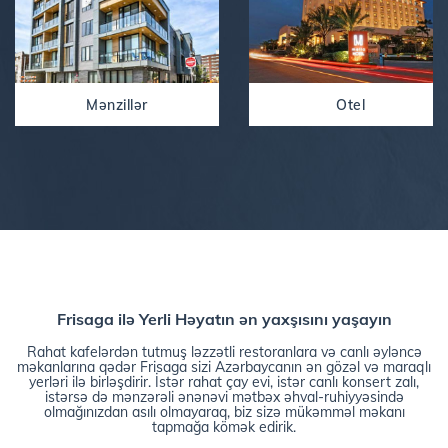
Mənzillər
Otel
Frisaga ilə Yerli Həyatın ən yaxşısını yaşayın
Rahat kafelərdən tutmuş ləzzətli restoranlara və canlı əyləncə
məkanlarına qədər Frisaga sizi Azərbaycanın ən gözəl və maraqlı
yerləri ilə birləşdirir. İstər rahat çay evi, istər canlı konsert zalı,
istərsə də mənzərəli ənənəvi mətbəx əhval-ruhiyyəsində
olmağınızdan asılı olmayaraq, biz sizə mükəmməl məkanı
tapmağa kömək edirik.