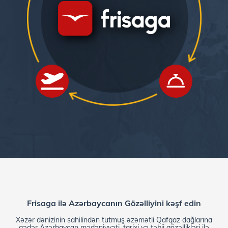
Frisaga ilə Azərbaycanın Gözəlliyini kəşf edin
Xəzər dənizinin sahilindən tutmuş əzəmətli Qafqaz dağlarına
qədər Azərbaycan mədəniyyəti, tarixi və təbii gözəllikləri ilə