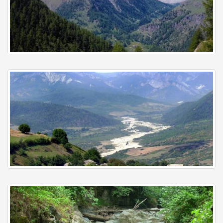
Zaqatala
Şamaxı