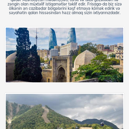
zəngin olan müxtəlif istiqamətlər təklif edir. Frisaga-da biz sizə
ölkənin ən cazibədar bölgələrini kəşf etməyə kömək edirik və
səyahətin qalan hissəsindən həzz almaq sizin ixtiyarınızdadır.
Bakı