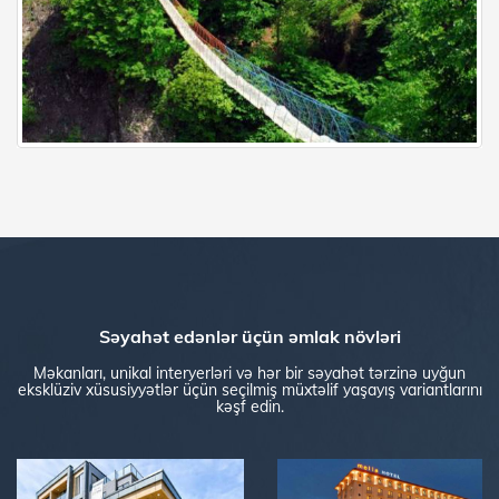
İsmayıllı
Səyahət edənlər üçün əmlak növləri
Məkanları, unikal interyerləri və hər bir səyahət tərzinə uyğun
eksklüziv xüsusiyyətlər üçün seçilmiş müxtəlif yaşayış variantlarını
kəşf edin.