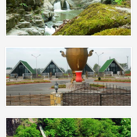
Lerik
Lənkəran