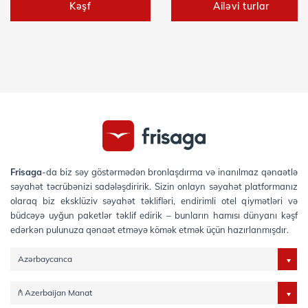
Kəşf
Ailəvi turlar
Frisaga
-da biz səy göstərmədən bronlaşdırma və inanılmaz qənaətlə
səyahət təcrübənizi sadələşdiririk. Sizin onlayn səyahət platformanız
olaraq biz eksklüziv səyahət təklifləri, endirimli otel qiymətləri və
büdcəyə uyğun paketlər təklif edirik – bunların hamısı dünyanı kəşf
edərkən pulunuza qənaət etməyə kömək etmək üçün hazırlanmışdır.
Azərbaycanca
₼ Azerbaijan Manat