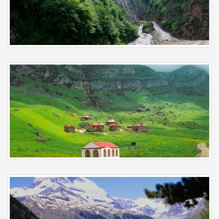
Quba
Qusar