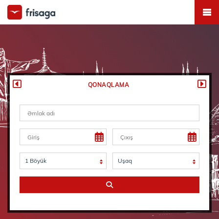
QONAQLAMA
1 Böyük
Uşaq