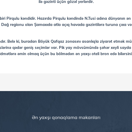
ilə gəzinti üçün gözəl yerlərdir.
biri Pirqulu kəndidir. Hazırda Pirqulu kəndində N.Tusi adına dünyanın ən 
dir. Dağ regionu olan Şamaxıda atla açıq havada gəzintilərə turuna çıxa və
asandır. Belə ki, buradan Böyük Qafqaz zonasını asanlıqla ziyarət etmə
rinə qədər geniş seçimlər var. Pik yay mövsümündə şəhər xeyli sayda tu
idmətlərə əmin olmaq üçün bu bölmədən ən yaxşı oteli bron edə bilərsini
Ən yaxşı qonaqlama məkanları