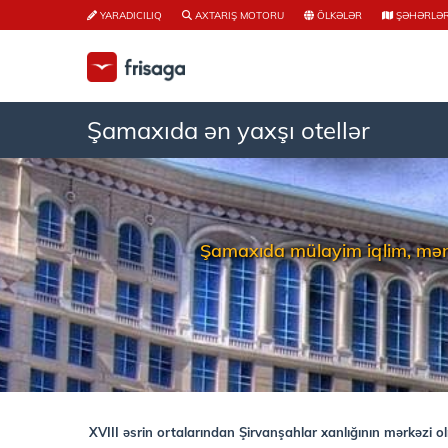
YARADICILIQ
AXTARIŞ MOTORU
ÖLKƏLƏR
ŞƏHƏRLƏ
Şamaxıda ən yaxşı otellər
Şamaxıda mülayim iqlim, mənzə
XVIII əsrin ortalarından Şirvanşahlar xanlığının mərkəzi ol