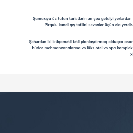
Şamaxıya üz tutan turistlərin ən çox getdiyi yerlərdən 
Pirqulu kəndi qış tətilini sevənlər üçün əla yer
Şəhərdən iki istiqamətli tətil planlaşdırmaq olduqca 
büdcə mehmanxanalarına və lüks otel və spa komplekslə
x