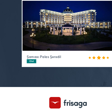
Şamaxı Palas Şərədil
Otel