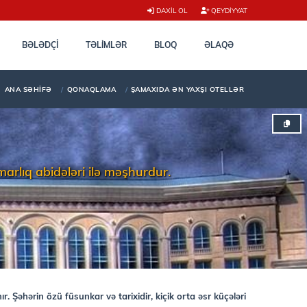
DAXIL OL
QEYDIYYAT
BƏLƏDÇI
TƏLİMLƏR
BLOQ
ƏLAQƏ
ANA SƏHIFƏ
QONAQLAMA
ŞAMAXIDA ƏN YAXŞI OTELLƏR
arlıq abidələri ilə məşhurdur.
. Şəhərin özü füsunkar və tarixidir, kiçik orta əsr küçələri