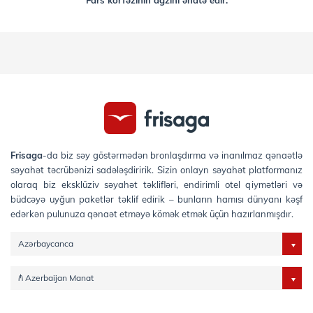
Fars körfəzinin ağzını əhatə edir.
Frisaga
-da biz səy göstərmədən bronlaşdırma və inanılmaz qənaətlə
səyahət təcrübənizi sadələşdiririk. Sizin onlayn səyahət platformanız
olaraq biz eksklüziv səyahət təklifləri, endirimli otel qiymətləri və
büdcəyə uyğun paketlər təklif edirik – bunların hamısı dünyanı kəşf
edərkən pulunuza qənaət etməyə kömək etmək üçün hazırlanmışdır.
Azərbaycanca
₼ Azerbaijan Manat