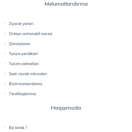
Məlumatlandırma
Ziyarət yerləri
Onlayn avtomobil icarəsi
Qonaqlama
Turizm yenilikləri
Turizm xidmətləri
Sual-cavab mövzuları
Bizim komandamız
Tərəfdaşlarımız
Haqqımızda
Biz kimik ?