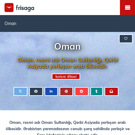
Oman
Oman
Oman, rəsmi adı Oman Sultanlığı, Qərbi
Asiyada yerləşən ərəb ölkəsidir.
turizm ölkəsi
Oman, rəsmi adı Oman Sultanlığı, Qərbi Asiyada yerləşən ərəb
ölkəsidir. Ərəbistan yarımadasının cənub-şərq sahilində yerləşir və