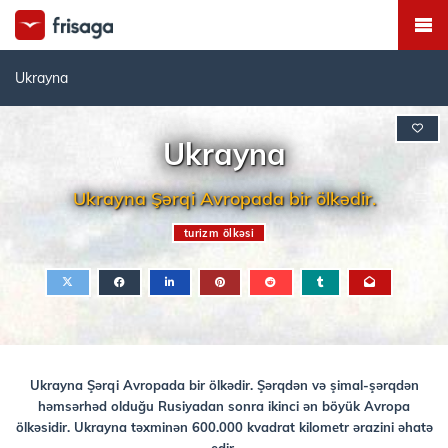
Ukrayna
Ukrayna
Ukrayna Şərqi Avropada bir ölkədir.
turizm ölkəsi
Ukrayna Şərqi Avropada bir ölkədir. Şərqdən və şimal-şərqdən
həmsərhəd olduğu Rusiyadan sonra ikinci ən böyük Avropa
ölkəsidir. Ukrayna təxminən 600.000 kvadrat kilometr ərazini əhatə