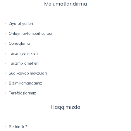
Məlumatlandırma
Ziyarət yerləri
Onlayn avtomobil icarəsi
Qonaqlama
Turizm yenilikləri
Turizm xidmətləri
Sual-cavab mövzuları
Bizim komandamız
Tərəfdaşlarımız
Haqqımızda
Biz kimik ?