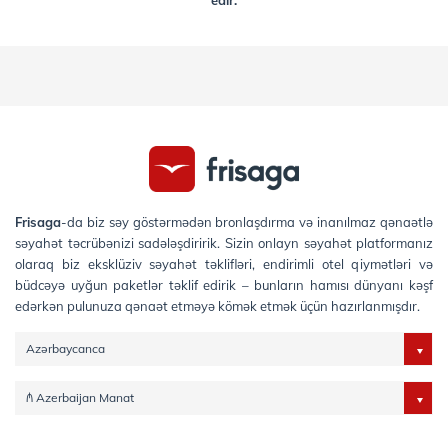
edir.
Frisaga
-da biz səy göstərmədən bronlaşdırma və inanılmaz qənaətlə
səyahət təcrübənizi sadələşdiririk. Sizin onlayn səyahət platformanız
olaraq biz eksklüziv səyahət təklifləri, endirimli otel qiymətləri və
büdcəyə uyğun paketlər təklif edirik – bunların hamısı dünyanı kəşf
edərkən pulunuza qənaət etməyə kömək etmək üçün hazırlanmışdır.
Azərbaycanca
₼ Azerbaijan Manat