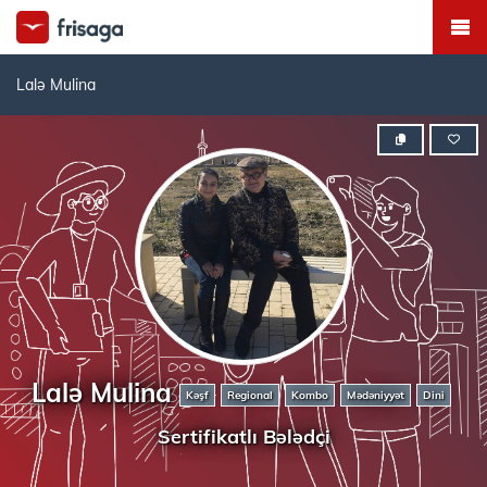
Lalə Mulina
Lalə Mulina
Kəşf
Regional
Kombo
Mədəniyyət
Dini
Sertifikatlı Bələdçi