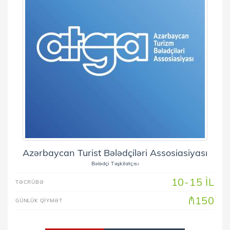
Azərbaycan Turist Bələdçiləri Assosiasiyası
Bələdçi Təşkilatçısı
10-15 IL
TƏCRÜBƏ
₼150
GÜNLÜK QIYMƏT