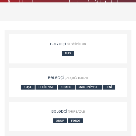
BƏLƏDÇI
BILDIYI DILLƏR
RUS
BƏLƏDÇI
ÇALIŞDIĞI TURLAR
KƏŞF
REGIONAL
KOMBO
MƏDƏNIYYƏT
DINI
BƏLƏDÇI
TARIF BAZASI
QRUP
FƏRDI