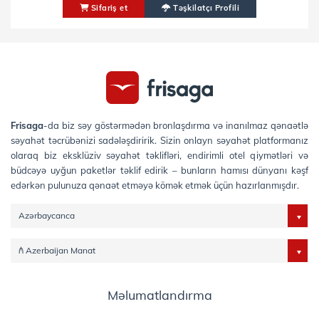
Sifariş et
Təşkilatçı Profili
Frisaga
-da biz səy göstərmədən bronlaşdırma və inanılmaz qənaətlə
səyahət təcrübənizi sadələşdiririk. Sizin onlayn səyahət platformanız
olaraq biz eksklüziv səyahət təklifləri, endirimli otel qiymətləri və
büdcəyə uyğun paketlər təklif edirik – bunların hamısı dünyanı kəşf
edərkən pulunuza qənaət etməyə kömək etmək üçün hazırlanmışdır.
Azərbaycanca
₼ Azerbaijan Manat
Məlumatlandırma