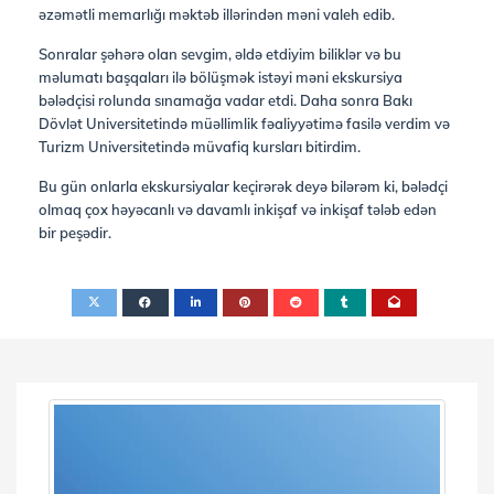
əzəmətli memarlığı məktəb illərindən məni valeh edib.
Sonralar şəhərə olan sevgim, əldə etdiyim biliklər və bu
məlumatı başqaları ilə bölüşmək istəyi məni ekskursiya
bələdçisi rolunda sınamağa vadar etdi. Daha sonra Bakı
Dövlət Universitetində müəllimlik fəaliyyətimə fasilə verdim və
Turizm Universitetində müvafiq kursları bitirdim.
Bu gün onlarla ekskursiyalar keçirərək deyə bilərəm ki, bələdçi
olmaq çox həyəcanlı və davamlı inkişaf və inkişaf tələb edən
bir peşədir.