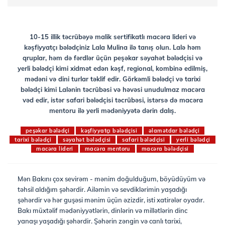
10-15 illik təcrübəyə malik sertifikatlı macəra lideri və
kəşfiyyatçı bələdçiniz Lala Mulina ilə tanış olun. Lalə həm
qruplar, həm də fərdlər üçün peşəkar səyahət bələdçisi və
yerli bələdçi kimi xidmət edən kəşf, regional, kombinə edilmiş,
mədəni və dini turlar təklif edir. Görkəmli bələdçi və tarixi
bələdçi kimi Lalənin təcrübəsi və həvəsi unudulmaz macəra
vəd edir, istər safari bələdçisi təcrübəsi, istərsə də macəra
mentoru ilə yerli mədəniyyətə dərin dalış.
peşəkar bələdçi
kəşfiyyatçı bələdçisi
əlamətdar bələdçi
tarixi bələdçi
səyahət bələdçisi
safari bələdçisi
yerli bələdçi
macəra lideri
macəra mentoru
macəra bələdçisi
Mən Bakını çox sevirəm - mənim doğulduğum, böyüdüyüm və
təhsil aldığım şəhərdir. Ailəmin və sevdiklərimin yaşadığı
şəhərdir və hər guşəsi mənim üçün əzizdir, isti xatirələr oyadır.
Bakı müxtəlif mədəniyyətlərin, dinlərin və millətlərin dinc
yanaşı yaşadığı şəhərdir. Şəhərin zəngin və canlı tarixi,