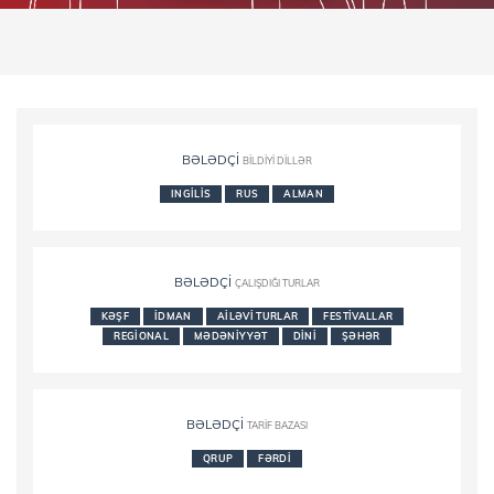
BƏLƏDÇI
BILDIYI DILLƏR
INGILIS
RUS
ALMAN
BƏLƏDÇI
ÇALIŞDIĞI TURLAR
KƏŞF
İDMAN
AILƏVI TURLAR
FESTIVALLAR
REGIONAL
MƏDƏNIYYƏT
DINI
ŞƏHƏR
BƏLƏDÇI
TARIF BAZASI
QRUP
FƏRDI