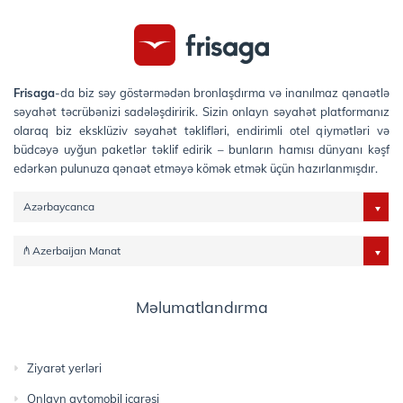
Frisaga
-da biz səy göstərmədən bronlaşdırma və inanılmaz qənaətlə
səyahət təcrübənizi sadələşdiririk. Sizin onlayn səyahət platformanız
olaraq biz eksklüziv səyahət təklifləri, endirimli otel qiymətləri və
büdcəyə uyğun paketlər təklif edirik – bunların hamısı dünyanı kəşf
edərkən pulunuza qənaət etməyə kömək etmək üçün hazırlanmışdır.
Azərbaycanca
₼ Azerbaijan Manat
Məlumatlandırma
Ziyarət yerləri
Onlayn avtomobil icarəsi