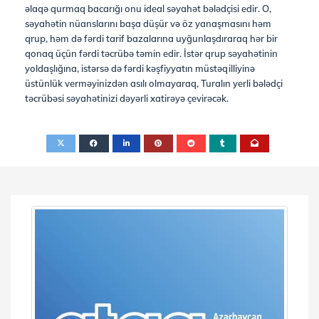
əlaqə qurmaq bacarığı onu ideal səyahət bələdçisi edir. O,
səyahətin nüanslarını başa düşür və öz yanaşmasını həm
qrup, həm də fərdi tarif bazalarına uyğunlaşdıraraq hər bir
qonaq üçün fərdi təcrübə təmin edir. İstər qrup səyahətinin
yoldaşlığına, istərsə də fərdi kəşfiyyatın müstəqilliyinə
üstünlük verməyinizdən asılı olmayaraq, Turalın yerli bələdçi
təcrübəsi səyahətinizi dəyərli xatirəyə çevirəcək.