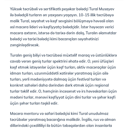
Yüksək təcrübəli və sertifikatlı peşəkar bələdçi Tural Musayev
ilə bələdçili turların ən yaxşısını yaşayın. 10-15 illik təcrübəyə
malik Tural, səyahət və kəşf sevgisini bölüşməyə həvəsli olan
əsl macəra lideri və kəşfiyyatçı bələdçidir. İstər həyəcan verici
macəra axtarın, istərsə də tarixə dərin dalış, Turalın əlamətdar
bələdçi və tarixi bələdçi kimi bacarıqları səyahətinizi
zənginləşdirəcək.
Turalın geniş biliyi və təcrübəsi müxtəlif maraq və üstünlüklərə
cavab verən geniş turlar spektrini əhatə edir. O, yeni üfüqləri
kəşf etmək istəyənlər üçün kəşf turları, aktiv macəraçılar üçün
idman turları, uzunmüddətli xatirələr yaratmaq üçün ailə
turları, yerli mədəniyyətə dalmaq üçün festival turları və
konkret sahələri daha dərindən dərk etmək üçün regional
turlar təklif edir. O, həmçinin incəsənət və irs həvəskarları üçün
mədəni turlar, mənəvi kəşfiyyat üçün dini turlar və şəhər kəşfi
üçün şəhər turları təşkil edir.
Macəra mentoru və safari bələdçisi kimi Tural unudulmaz
təcrübələr yaratmaq bacarığına malikdir. İngilis, rus və alman
dillərindəki çoxdilliliyi ilə bütün təbəqələrdən olan insanlarla