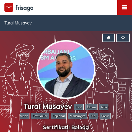
Tural Musayev
Tural Musayev
Kəşf
İdman
Ailəvi
turlar
Festivallar
Regional
Mədəniyyət
Dini
Şəhər
Sertifikatlı Bələdçi