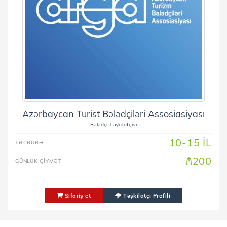
Azərbaycan Turist Bələdçiləri Assosiasiyası
Bələdçi Təşkilatçısı
10-15 IL
TƏCRÜBƏ
₼200
GÜNLÜK QIYMƏT
Sifariş et
Təşkilatçı Profili