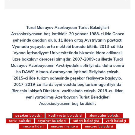
Tural Musayev Azərbaycan Turist Bələdçiləri
Assosiasiyasının baş katibidir. 20 yanvar 1988-ci ildə Gəncə
şəhərində anadan olub. 11 ildən artıq Avstriyanın paytaxtı
Vyanada yaşayıb, orta məktəbi burada bitirib. 2013-cü ildə
Vyana İqtisadiyyat Universitetində biznesin idarə edilməsi
üzrə bakalavr dərəcəsi almışdır. 2007-2009-cu illərdə Tural
Musayev Azərbaycanın Avstriyadakı səfirliyində, daha sonra
isə DAWF Alman-Azərbaycan İqtisadi Birliyində çalışıb.
2015-ci ildə turizm sahəsində peşəkar fəaliyyətə başlayıb.
2017-2019-cu illərdə eyni vaxtda beş turizm agentliyində
Biznesin İnkişafı Direktoru vəzifəsində çalışıb. 2019-cu ildən
yeni yaradılmış Azərbaycan Turist Bələdçiləri
Assosiasiyasının baş katibidir.
peşəkar bələdçi
kəşfiyyatçı bələdçisi
əlamətdar bələdçi
tarixi bələdçi
səyahət bələdçisi
safari bələdçisi
yerli bələdçi
macəra lideri
macəra mentoru
macəra bələdçisi