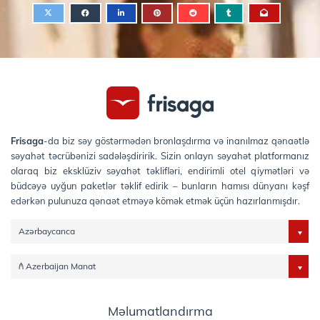
Frisaga
-da biz səy göstərmədən bronlaşdırma və inanılmaz qənaətlə
səyahət təcrübənizi sadələşdiririk. Sizin onlayn səyahət platformanız
olaraq biz eksklüziv səyahət təklifləri, endirimli otel qiymətləri və
büdcəyə uyğun paketlər təklif edirik – bunların hamısı dünyanı kəşf
edərkən pulunuza qənaət etməyə kömək etmək üçün hazırlanmışdır.
Azərbaycanca
₼ Azerbaijan Manat
Məlumatlandırma