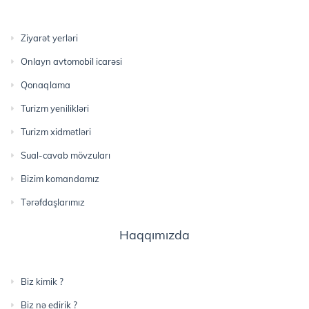
Ziyarət yerləri
Onlayn avtomobil icarəsi
Qonaqlama
Turizm yenilikləri
Turizm xidmətləri
Sual-cavab mövzuları
Bizim komandamız
Tərəfdaşlarımız
Haqqımızda
Biz kimik ?
Biz nə edirik ?