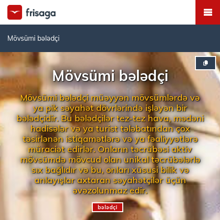
Mövsümi bələdçi
Mövsümi bələdçi
Mövsümi bələdçi müəyyən mövsümlərdə və
ya pik səyahət dövrlərində işləyən bir
bələdçidir. Bu bələdçilər tez-tez hava, mədəni
hadisələr və ya turist tələbatından çox
təsirlənən istiqamətlərə və ya fəaliyyətlərə
müraciət edirlər. Onların təcrübəsi aktiv
mövsümdə mövcud olan unikal təcrübələrlə
sıx bağlıdır və bu, onları xüsusi bilik və
anlayışlar axtaran səyahətçilər üçün
əvəzolunmaz edir.
bələdçi