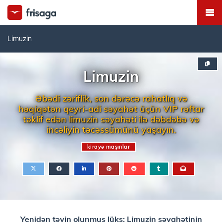
Limuzin
Limuzin
Əbədi zəriflik, son dərəcə rahatlıq və
həqiqətən qeyri-adi səyahət üçün VIP rəftar
təklif edən limuzin səyahəti ilə dəbdəbə və
incəliyin təcəssümünü yaşayın.
kirayə maşınlar
Yenidən təyin olunmuş lüks: Limuzin səyahətinin