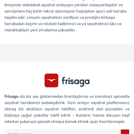
limuzinlər dəbdəbəli səyahət anlayışını yenidən müəyyənləşdirir və
sərnişinlərə heç kimin təkrar olunmayan həqiqətən qeyri-adi təcrübə
təqdim edir. Limuzin səyahətinin zərifliyini və prestijini birbaşa
təcrübədən keçirin və növbəti tədbirinizi və ya səyahətinizi lüks və
mürəkkəbliyin yeni zirvələrinə yüksəldin.
Frisaga
-da biz səy göstərmədən bronlaşdırma və inanılmaz qənaətlə
səyahət təcrübənizi sadələşdiririk. Sizin onlayn səyahət platformanız
olaraq biz eksklüziv səyahət təklifləri, endirimli otel qiymətləri və
büdcəyə uyğun paketlər təklif edirik – bunların hamısı dünyanı kəşf
edərkən pulunuza qənaət etməyə kömək etmək üçün hazırlanmışdır.