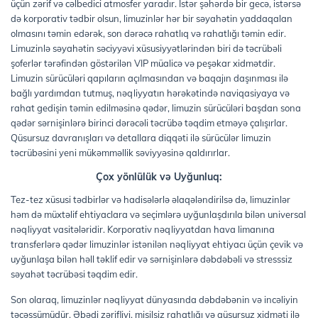
üçün zərif və cəlbedici atmosfer yaradır. İstər şəhərdə bir gecə, istərsə
də korporativ tədbir olsun, limuzinlər hər bir səyahətin yaddaqalan
olmasını təmin edərək, son dərəcə rahatlıq və rahatlığı təmin edir.
Limuzinlə səyahətin səciyyəvi xüsusiyyətlərindən biri də təcrübəli
şoferlər tərəfindən göstərilən VIP müalicə və peşəkar xidmətdir.
Limuzin sürücüləri qapıların açılmasından və baqajın daşınması ilə
bağlı yardımdan tutmuş, nəqliyyatın hərəkətində naviqasiyaya və
rahat gedişin təmin edilməsinə qədər, limuzin sürücüləri başdan sona
qədər sərnişinlərə birinci dərəcəli təcrübə təqdim etməyə çalışırlar.
Qüsursuz davranışları və detallara diqqəti ilə sürücülər limuzin
təcrübəsini yeni mükəmməllik səviyyəsinə qaldırırlar.
Çox yönlülük və Uyğunluq:
Tez-tez xüsusi tədbirlər və hadisələrlə əlaqələndirilsə də, limuzinlər
həm də müxtəlif ehtiyaclara və seçimlərə uyğunlaşdırıla bilən universal
nəqliyyat vasitələridir. Korporativ nəqliyyatdan hava limanına
transferlərə qədər limuzinlər istənilən nəqliyyat ehtiyacı üçün çevik və
uyğunlaşa bilən həll təklif edir və sərnişinlərə dəbdəbəli və stresssiz
səyahət təcrübəsi təqdim edir.
Son olaraq, limuzinlər nəqliyyat dünyasında dəbdəbənin və incəliyin
təcəssümüdür. Əbədi zərifliyi, misilsiz rahatlığı və qüsursuz xidməti ilə