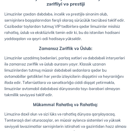
zərifliyi və prestiji
Limuzinlər çoxdan dəbdəbə, incəlik və prestijlə sinonim olub,
sərnişinlərə başqalarından fərqli olaraq sürücülük təcrübəsi təklif edir.
Cazibədar toylardan tutmuş VIP tədbirlərə qədər limuzinlər misilsiz
rahatlıq, üslub və eksklüzivlik təmin edir ki, bu da istənilən hadisəni
yaddaqalan və qeyri-adi hadisəyə yüksəldir.
Zamansız Zəriflik və Üslub:
Limuzinlər uzadılmış bədənləri, parlaq xətləri və dəbdəbəli interyerləri
ilə zamansız zəriflik və üslub aurasını yayır. Klassik uzanan
limuzinlərdən tutmuş müasir dəbdəbəli sedanlara qədər bu
avtomobillər getdikləri hər yerdə izləyicilərin diqqətini və heyranlığını
ifadə edir. Təfərrüatlara və sənətkarlığa ciddi diqqət yetirməklə,
limuzinlər avtomobil dəbdəbəsi dünyasında tayı-bərabəri olmayan
təkmillik səviyyəsi təklif edir.
Mükəmməl Rahatlıq və Rahatlıq:
Limuzinə daxil olun və sizi lüks və rahatlıq dünyası qarşılayacaq.
Təmtəraqlı dəri oturacaqlar, ən müasir əyləncə sistemləri və yüksək
səviyyəli ləvazimatlar sərnişinlərin istirahəti və gəzintidən həzz alması