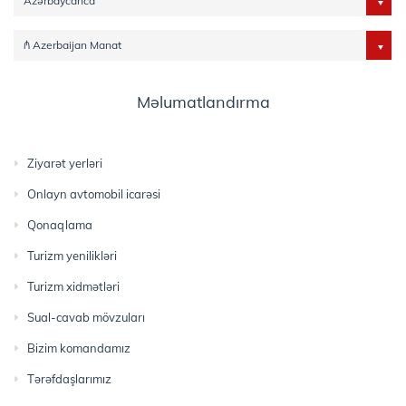
Azərbaycanca
₼ Azerbaijan Manat
Məlumatlandırma
Ziyarət yerləri
Onlayn avtomobil icarəsi
Qonaqlama
Turizm yenilikləri
Turizm xidmətləri
Sual-cavab mövzuları
Bizim komandamız
Tərəfdaşlarımız