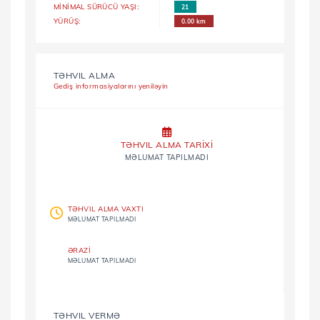
MİNİMAL SÜRÜCÜ YAŞI:
21
YÜRÜŞ:
0.00 km
TƏHVIL ALMA
Gediş informasiyalarını yeniləyin
TƏHVIL ALMA TARİXİ
MƏLUMAT TAPILMADI
TƏHVIL ALMA VAXTI
MƏLUMAT TAPILMADI
ƏRAZİ
MƏLUMAT TAPILMADI
TƏHVIL VERMƏ