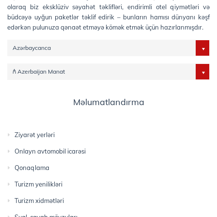
olaraq biz eksklüziv səyahət təklifləri, endirimli otel qiymətləri və
büdcəyə uyğun paketlər təklif edirik – bunların hamısı dünyanı kəşf
edərkən pulunuza qənaət etməyə kömək etmək üçün hazırlanmışdır.
Azərbaycanca
₼ Azerbaijan Manat
Məlumatlandırma
Ziyarət yerləri
Onlayn avtomobil icarəsi
Qonaqlama
Turizm yenilikləri
Turizm xidmətləri
Sual-cavab mövzuları