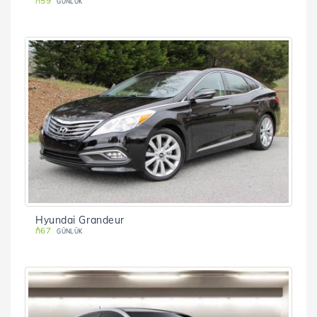
₼59
GÜNLÜK
Hyundai Grandeur
₼67
GÜNLÜK