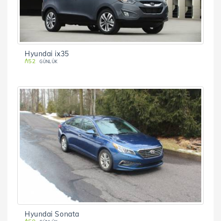
Hyundai ix35
₼52
GÜNLÜK
Hyundai Sonata