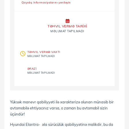
Qayıdış informasiyalarını yeniləyin
TƏHVIL VERMƏ TARİXİ
MƏLUMAT TAPILMADI
TƏHVIL VERMƏ VAXTI
MƏLUMAT TAPILMADI
ƏRAZİ
MƏLUMAT TAPILMADI
Yüksək manevr qabiliyyəti ilə xarakterizə olunan münasib bir
avtomobilə ehtiyacınız varsa, o zaman bu avtomobil sizin
üçündür!
Hyundai Elantra- əla sürücülük qabiliyyətinə malikdir, bu da