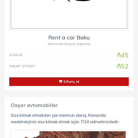
Rent a car Baku
Avtomobil Kirayəsi Agentliyi
₼45
GÜNLÜK
₼52
ÜMUMİ QİYMƏT
Sifariş et
Oxşar avtomobillər
Sizə kömək etməkdən çox məmnun olarıq. Komanda
məsləhətçimiz sizə kömək etmək üçün 7/24 xidmətinizdədir.