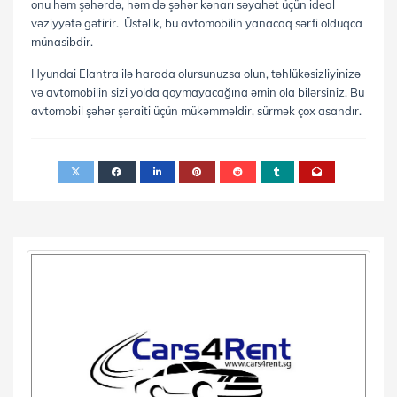
onu həm şəhərdə, həm də şəhər kənarı səyahət üçün ideal
vəziyyətə gətirir. Üstəlik, bu avtomobilin yanacaq sərfi olduqca
münasibdir.
Hyundai Elantra ilə harada olursunuzsa olun, təhlükəsizliyinizə
və avtomobilin sizi yolda qoymayacağına əmin ola bilərsiniz. Bu
avtomobil şəhər şəraiti üçün mükəmməldir, sürmək çox asandır.