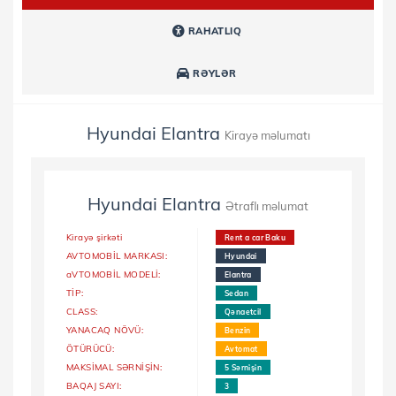
RAHATLIQ
RƏYLƏR
Hyundai Elantra
Kirayə məlumatı
Hyundai Elantra
Ətraflı məlumat
Kirayə şirkəti
Rent a car Baku
AVTOMOBİL MARKASI:
Hyundai
aVTOMOBİL MODELİ:
Elantra
TİP:
Sedan
CLASS:
Qənaetcil
YANACAQ NÖVÜ:
Benzin
ÖTÜRÜCÜ:
Avtomat
MAKSİMAL SƏRNİŞİN:
5 Sərni̇şi̇n
BAQAJ SAYI:
3