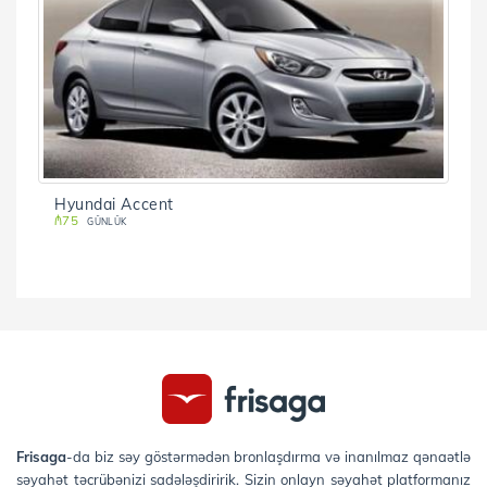
Hyundai Accent
₼75
GÜNLÜK
Frisaga
-da biz səy göstərmədən bronlaşdırma və inanılmaz qənaətlə
səyahət təcrübənizi sadələşdiririk. Sizin onlayn səyahət platformanız