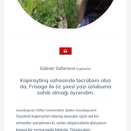
Gülnar Səfərova
Kopirayter
Kopiraytinq sahəsində təcrübəm olsa
da, Frisaga ilə öz şəxsi yazı üslubuma
sahib olmağı öyrəndim.
Azərbaycan Dillər Universiteti
Qadın
Azərbaycanlı
Səyahət kopirayteri olaraq oxucular üçün elə bir
atmosfer yaradıram ki, onları düşüncələrlə dünyanın
başqa bir yerinə gedə bilsinlər. Düşüncələri