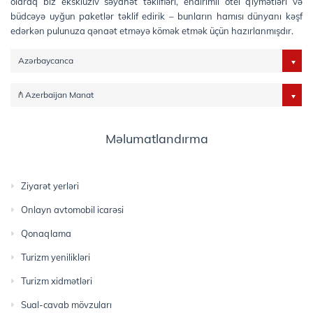
olaraq biz eksklüziv səyahət təklifləri, endirimli otel qiymətləri və
büdcəyə uyğun paketlər təklif edirik – bunların hamısı dünyanı kəşf
edərkən pulunuza qənaət etməyə kömək etmək üçün hazırlanmışdır.
Azərbaycanca
₼ Azerbaijan Manat
Məlumatlandırma
Ziyarət yerləri
Onlayn avtomobil icarəsi
Qonaqlama
Turizm yenilikləri
Turizm xidmətləri
Sual-cavab mövzuları