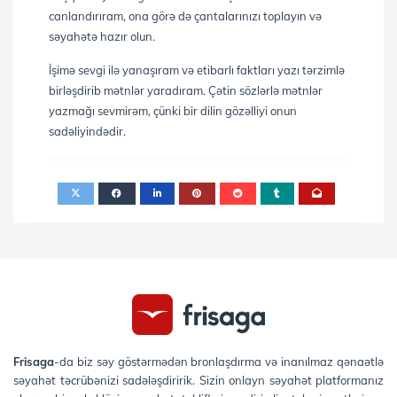
canlandırıram, ona görə də çantalarınızı toplayın və
səyahətə hazır olun.
İşimə sevgi ilə yanaşıram və etibarlı faktları yazı tərzimlə
birləşdirib mətnlər yaradıram. Çətin sözlərlə mətnlər
yazmağı sevmirəm, çünki bir dilin gözəlliyi onun
sadəliyindədir.
Frisaga
-da biz səy göstərmədən bronlaşdırma və inanılmaz qənaətlə
səyahət təcrübənizi sadələşdiririk. Sizin onlayn səyahət platformanız