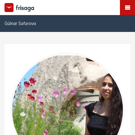
Gülnar Səfərova