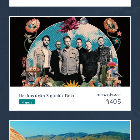
Hər kəs üçün 3 günlük Bakı ...
ORTA QIYMƏT
₼405
4 gecə