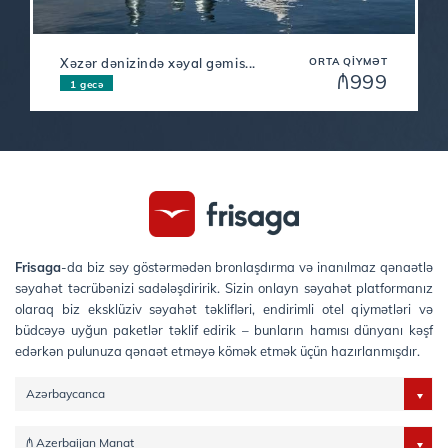
Xəzər dənizində xəyal gəmis...
ORTA QIYMƏT
₼999
1 gecə
Frisaga
-da biz səy göstərmədən bronlaşdırma və inanılmaz qənaətlə
səyahət təcrübənizi sadələşdiririk. Sizin onlayn səyahət platformanız
olaraq biz eksklüziv səyahət təklifləri, endirimli otel qiymətləri və
büdcəyə uyğun paketlər təklif edirik – bunların hamısı dünyanı kəşf
edərkən pulunuza qənaət etməyə kömək etmək üçün hazırlanmışdır.
Azərbaycanca
₼ Azerbaijan Manat