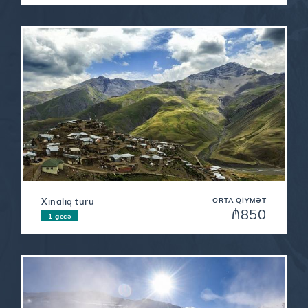
Xınalıq turu
ORTA QIYMƏT
₼850
1 gecə