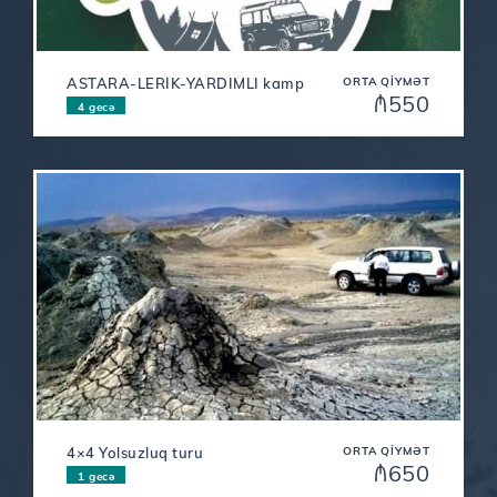
ASTARA-LERİK-YARDIMLI kamp
ORTA QIYMƏT
₼550
4 gecə
4×4 Yolsuzluq turu
ORTA QIYMƏT
₼650
1 gecə