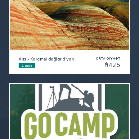
Xızı - Karamel dağlar diyarı
ORTA QIYMƏT
₼425
1 gecə