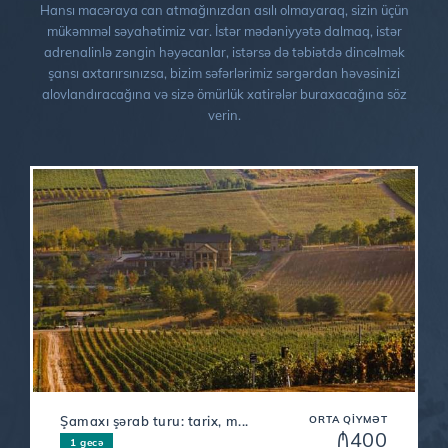
Hansı macəraya can atmağınızdan asılı olmayaraq, sizin üçün
mükəmməl səyahətimiz var. İstər mədəniyyətə dalmaq, istər
adrenalinlə zəngin həyəcanlar, istərsə də təbiətdə dincəlmək
şansı axtarırsınızsa, bizim səfərlərimiz sərgərdan həvəsinizi
alovlandıracağına və sizə ömürlük xatirələr buraxacağına söz
verin.
Şamaxı şərab turu: tarix, m...
ORTA QIYMƏT
₼400
1 gecə