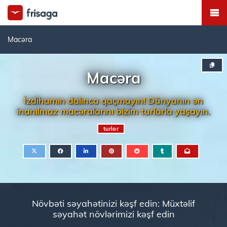
Macəra
Macəra
İzdihamın dalınca qaçmayın! Dünyanın ən
inanılmaz macəralarını bizim turlarla yaşayın.
turlar
Növbəti səyahətinizi kəşf edin: Müxtəlif
səyahət növlərimizi kəşf edin