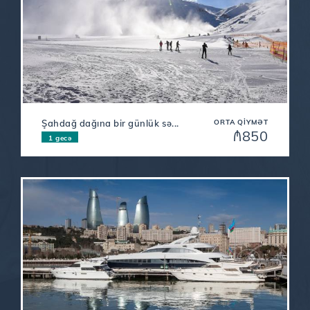
Şahdağ dağına bir günlük sə...
ORTA QIYMƏT
₼850
1 gecə