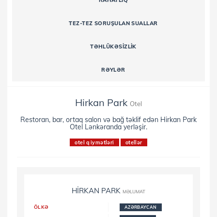
RAHATLIQ
TEZ-TEZ SORUŞULAN SUALLAR
TƏHLÜKƏSIZLIK
RƏYLƏR
Hirkan Park
Otel
Restoran, bar, ortaq salon və bağ təklif edən Hirkan Park
Otel Lənkəranda yerləşir.
otel qiymətləri
otellər
HIRKAN PARK
MƏLUMAT
ÖLKƏ
AZƏRBAYCAN