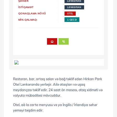
ŞƏHƏR
LƏNKƏRAN
İSTİQAMƏT
LƏNKƏRAN
QONAQLAMA NÖVÜ
OTEL
MİN.QALMAQ:
1 GECƏ
Restoran, bar, ortaq salon və bağ təklif edən Hirkan Park
Otel Lənkəranda yerləşir. Ailə otaqları və uşaq
meydançası təklif edir. 24 saat ön masası, otaq xidməti və
valyuta mübadiləsi mövcuddur.
Otel, aà la carte menyusu və ya İngilis / İrlandiya səhər
yeməyi təqdim edir.