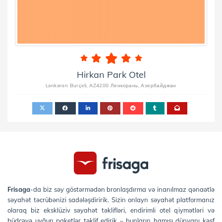
Hirkan Park Otel
Lənkəran Burçeli, AZ4200 Ленкорань, Азербайджан
Frisaga
-da biz səy göstərmədən bronlaşdırma və inanılmaz qənaətlə
səyahət təcrübənizi sadələşdiririk. Sizin onlayn səyahət platformanız
olaraq biz eksklüziv səyahət təklifləri, endirimli otel qiymətləri və
büdcəyə uyğun paketlər təklif edirik – bunların hamısı dünyanı kəşf