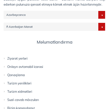
edərkən pulunuza qənaət etməyə kömək etmək üçün hazırlanmışdır.
Azərbaycanca
₼ Azerbaijan Manat
Məlumatlandırma
Ziyarət yerləri
Onlayn avtomobil icarəsi
Qonaqlama
Turizm yenilikləri
Turizm xidmətləri
Sual-cavab mövzuları
Bizim komandamız