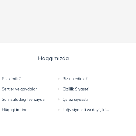
Haqqımızda
Biz kimik ?
Biz nə edirik ?
Şərtlər və qaydalar
Gizlilik Siyasəti
Son istifadəçi lisenziyası
Çərəz siyasəti
Hüquqi imtina
Ləğv siyasəti və dəyişikliklər