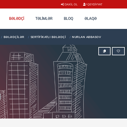
DAXIL OL
QEYDIYYAT
BƏLƏDÇI
TƏLİMLƏR
BLOQ
ƏLAQƏ
BƏLƏDÇILƏR
SERTIFIKATLI BƏLƏDÇI
NURLAN ABBASOV