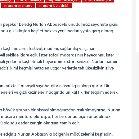
bələdçi
tarixi bələdçi
səyahət bələdçisi
safari bələdçisi
macəra mentoru
macəra bələdçisi
katlı peşəkar bələdçi Nurlan Abbasovla unudulmaz səyahətə çıxın.
iyi onu gizli daşları kəşf etmək və yerli mədəniyyətə qərq olmaq
an kəşf, macəra, festival, mədəni, sağlamlıq və şəhər
əli şəkildə idarə edir. İstər safari macərasının həyəcanını, istər
li yerlərini kəşf etmək həyəcanını axtarırsınızsa, Nurlan hər bir
dçisi kimi keçmişi hətta ən ucqar yerlərdə təhlükəsizliyinizi və
an müxtəlif mənşəli səyahətçilərlə asanlıqla əlaqə qurur. Bir
nənələri və gizli xəzinələri haqqında unikal fikirlər təqdim edərək,
aha böyük qrupun bir hissəsi olmağınızdan asılı olmayaraq, Nurlan
. Bir macəra mentoru olaraq, o, hər bir qonaq üçün unudulmaz
lü olduğu qədər zəngin olmasını təmin edir.
 bələdçiniz Nurlan Abbasovla bölgənin möcüzələrini kəşf edin.