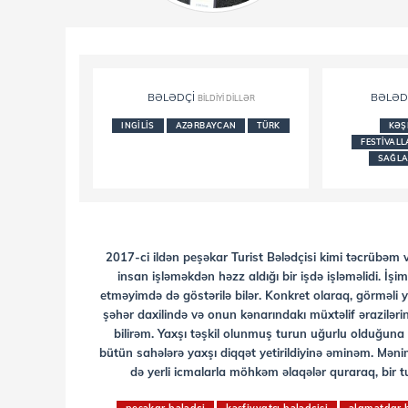
BƏLƏDÇI
BƏLƏD
BILDIYI DILLƏR
INGILIS
AZƏRBAYCAN
TÜRK
KƏŞ
FESTIVALL
SAĞLA
2017-ci ildən peşəkar Turist Bələdçisi kimi təcrübəm
insan işləməkdən həzz aldığı bir işdə işləməlidi. İşi
etməyimdə də göstərilə bilər. Konkret olaraq, görməli y
şəhər daxilində və onun kənarındakı müxtəlif ərazilər
bilirəm. Yaxşı təşkil olunmuş turun uğurlu olduğuna i
bütün sahələrə yaxşı diqqət yetirildiyinə əminəm. Mə
də yerli icmalarla möhkəm əlaqələr quraraq, bir t