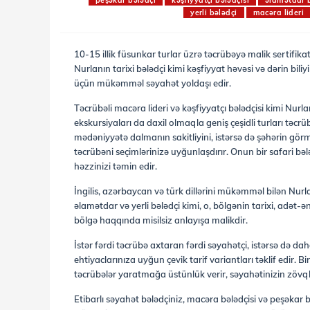
peşəkar bələdçi
kəşfiyyatçı bələdçisi
əlamətdar 
yerli bələdçi
macəra lideri
10-15 illik füsunkar turlar üzrə təcrübəyə malik sertifi
Nurlanın tarixi bələdçi kimi kəşfiyyat həvəsi və dərin bil
üçün mükəmməl səyahət yoldaşı edir.
Təcrübəli macəra lideri və kəşfiyyatçı bələdçisi kimi Nurl
ekskursiyaları da daxil olmaqla geniş çeşidli turları təcrüb
mədəniyyətə dalmanın sakitliyini, istərsə də şəhərin görmə
təcrübəni seçimlərinizə uyğunlaşdırır. Onun bir safari bələ
həzzinizi təmin edir.
İngilis, azərbaycan və türk dillərini mükəmməl bilən Nurl
əlamətdar və yerli bələdçi kimi, o, bölgənin tarixi, adət-ə
bölgə haqqında misilsiz anlayışa malikdir.
İstər fərdi təcrübə axtaran fərdi səyahətçi, istərsə də d
ehtiyaclarınıza uyğun çevik tarif variantları təklif edir
təcrübələr yaratmağa üstünlük verir, səyahətinizin zövq
Etibarlı səyahət bələdçiniz, macəra bələdçisi və peşəkar