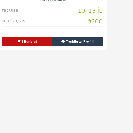
10-15 IL
TƏCRÜBƏ
₼200
GÜNLÜK QIYMƏT
Sifariş et
Təşkilatçı Profili