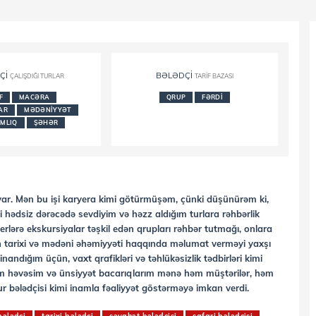
ÇI
BƏLƏDÇI
ÇALIŞDIĞI TURLAR
TARIF BAZASI
F
MACƏRA
QRUP
FƏRDI
AR
MƏDƏNIYYƏT
MLIQ
ŞƏHƏR
 var. Mən bu işi karyera kimi götürmüşəm, çünki düşünürəm ki,
mi hədsiz dərəcədə sevdiyim və həzz aldığım turlara rəhbərlik
erlərə ekskursiyalar təşkil edən qrupları rəhbər tutmağı, onlara
in tarixi və mədəni əhəmiyyəti haqqında məlumat verməyi yaxşı
nandığım üçün, vaxt qrafikləri və təhlükəsizlik tədbirləri kimi
nim həvəsim və ünsiyyət bacarıqlarım mənə həm müştərilər, həm
ur bələdçisi kimi inamla fəaliyyət göstərməyə imkan verdi.