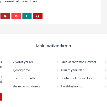
ün onunla əlaqə saxlayın!
Məlumatlandırma
az
Ziyarət yerləri
Onlayn avtomobil icarəsi
yn
Qonaqlama
Turizm yenilikləri
i,
ik
Turizm xidmətləri
Sual-cavab mövzuları
ət
Bizim komandamız
Tərəfdaşlarımız