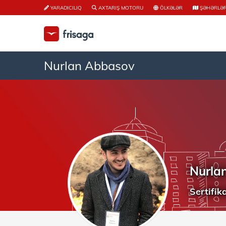
YARADICILIQ
AXTARIŞ MOTORU
ÖLKƏLƏR
ŞƏHƏRLƏ
Nurlan Abbasov
Nurla
Sertifika