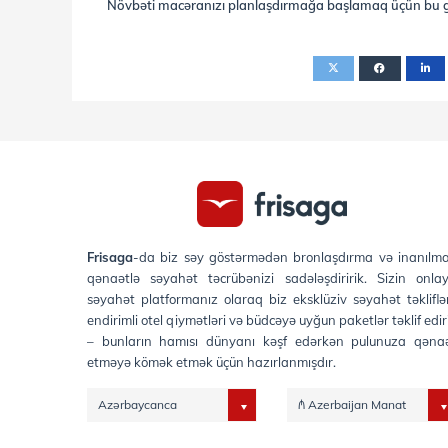
Növbəti macəranızı planlaşdırmağa başlamaq üçün bu g
Frisaga
-da biz səy göstərmədən bronlaşdırma və inanılm
qənaətlə səyahət təcrübənizi sadələşdiririk. Sizin onla
səyahət platformanız olaraq biz eksklüziv səyahət təkliflər
endirimli otel qiymətləri və büdcəyə uyğun paketlər təklif edir
– bunların hamısı dünyanı kəşf edərkən pulunuza qəna
etməyə kömək etmək üçün hazırlanmışdır.
Azərbaycanca
₼ Azerbaijan Manat