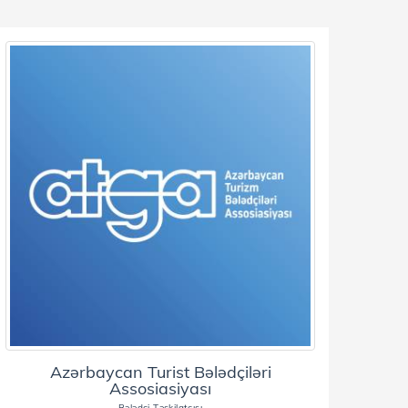
Azərbaycan Turist Bələdçiləri
Assosiasiyası
Bələdçi Təşkilatçısı