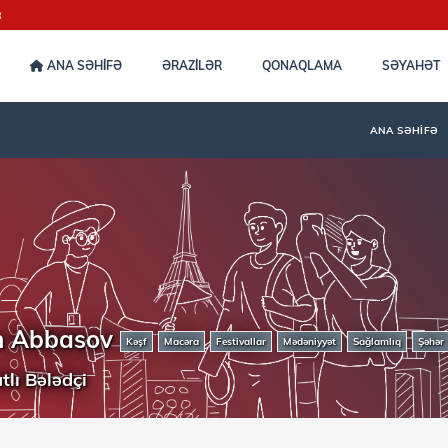
R
ANA SƏHİFƏ
ƏRAZİLƏR
QONAQLAMA
SƏYAHƏT
ANA SƏHIFƏ
n Abbasov
Kəşf
Macəra
Festivallar
Mədəniyyət
Sağlamlıq
Şəhər
tlı Bələdçi