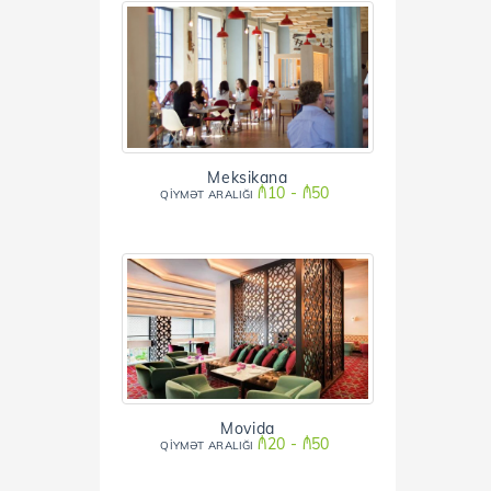
Meksikana
₼10 - ₼50
QİYMƏT ARALIĞI
Movida
₼20 - ₼50
QİYMƏT ARALIĞI