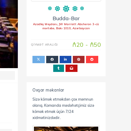
Budda-Bar
Azadlıq Meydanı, JW Marriott Absheron 3-cü
mərtəbə, Bakı 1010, Azərbaycan
₼20 - ₼50
QİYMƏT ARALIĞI
Oxşar məkanlar
Sizə kömək etməkdən çox məmnun
olarıq. Komanda məsləhətçimiz sizə
kömək etmək üçün 7/24
xidmətinizdədir.