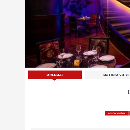
MƏLUMAT
MƏTBƏX VƏ Y
restoranlar