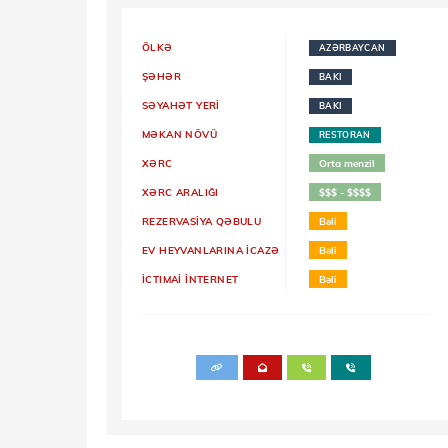
ÖLKƏ
AZƏRBAYCAN
ŞƏHƏR
BAKI
SƏYAHƏT YERI
BAKI
MƏKAN NÖVÜ
RESTORAN
XƏRC
Orta menzil
XƏRC ARALIĞI
$$$ - $$$$
REZERVASİYA QƏBULU
Bəli
EV HEYVANLARINA İCAZƏ
Bəli
İCTIMAİ İNTERNET
Bəli