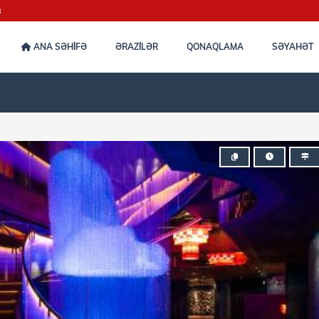
R
ANA SƏHİFƏ
ƏRAZİLƏR
QONAQLAMA
SƏYAHƏT