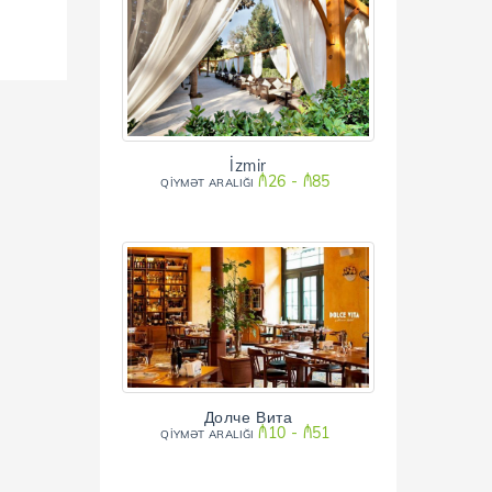
İzmir
₼26 - ₼85
QİYMƏT ARALIĞI
Долче Вита
₼10 - ₼51
QİYMƏT ARALIĞI