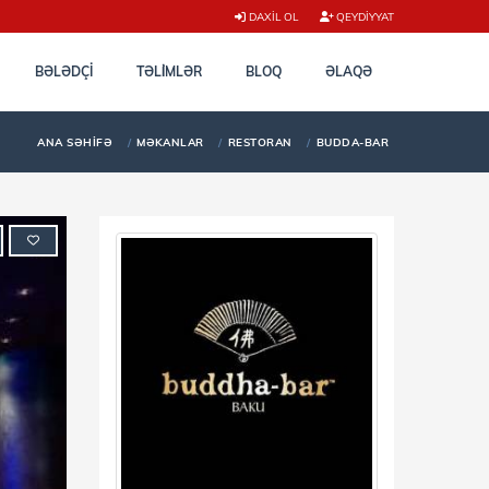
DAXIL OL
QEYDIYYAT
BƏLƏDÇI
TƏLİMLƏR
BLOQ
ƏLAQƏ
ANA SƏHIFƏ
MƏKANLAR
RESTORAN
BUDDA-BAR