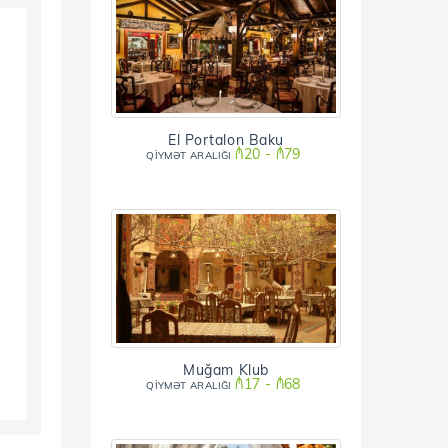
El Portalon Baku
₼20 - ₼79
QİYMƏT ARALIĞI
Muğam Klub
₼17 - ₼68
QİYMƏT ARALIĞI