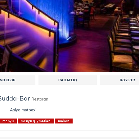
EMƏKLƏR
RAHATLIQ
RƏYLƏR
Budda-Bar
Restoran
Asiya mətbəxi
menyu
menyu qiymətləri
məkan