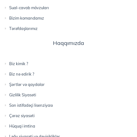
Sual-cavab mövzuları
Bizim komandamız
Tərəfdaşlarımız
Haqqımızda
Biz kimik ?
Biz nə edirik ?
Şərtlər və qaydalar
Gizlilik Siyasəti
Son istifadəçi lisenziyası
Çərəz siyasəti
Hüquqi imtina
Ləğv siyasəti və dəyişikliklər