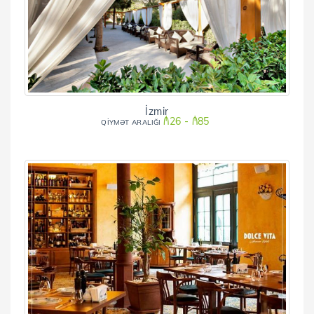
İzmir
₼26 - ₼85
QİYMƏT ARALIĞI