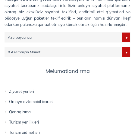
səyahət təcrübənizi sadələşdiririk. Sizin onlayn səyahət platformanız
olaraq biz eksklüziv səyahət təklifləri, endirimli otel qiymətləri və
büdcəyə uyğun paketlər təklif edirik – bunların hamısı dünyanı kəşf
edərkən pulunuza qənaət etməyə kömək etmək üçün hazırlanmışdır.
Azərbaycanca
₼ Azerbaijan Manat
Məlumatlandırma
Ziyarət yerləri
Onlayn avtomobil icarəsi
Qonaqlama
Turizm yenilikləri
Turizm xidmətləri