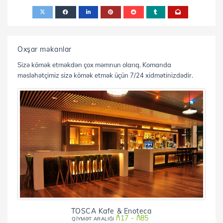
Oxşar məkanlar
Sizə kömək etməkdən çox məmnun olarıq. Komanda
məsləhətçimiz sizə kömək etmək üçün 7/24 xidmətinizdədir.
TOSCA Kafe & Enoteca
₼17 - ₼85
QİYMƏT ARALIĞI