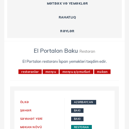
MƏTBƏX VƏ YEMƏKLƏR
RAHATLIQ
RƏYLƏR
El Portalon Baku
Restoran
El Portalon restoranı İspan yeməkləri təqdim edir.
restoranlar
menyu
menyu qiymətləri
məkan
ÖLKƏ
AZƏRBAYCAN
ŞƏHƏR
BAKI
SƏYAHƏT YERI
BAKI
MƏKAN NÖVÜ
RESTORAN