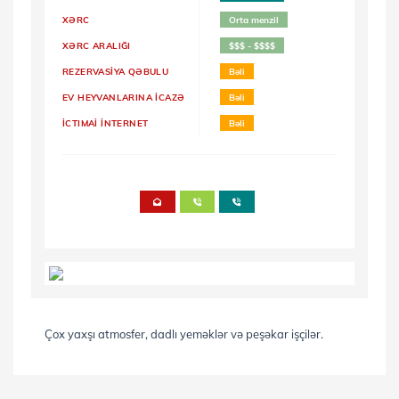
XƏRC
Orta menzil
XƏRC ARALIĞI
$$$ - $$$$
REZERVASİYA QƏBULU
Bəli
EV HEYVANLARINA İCAZƏ
Bəli
İCTIMAİ İNTERNET
Bəli
Çox yaxşı atmosfer, dadlı yeməklər və peşəkar işçilər.