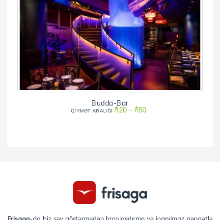
Budda-Bar
₼20 - ₼50
QİYMƏT ARALIĞI
Frisaga
-da biz səy göstərmədən bronlaşdırma və inanılmaz qənaətlə