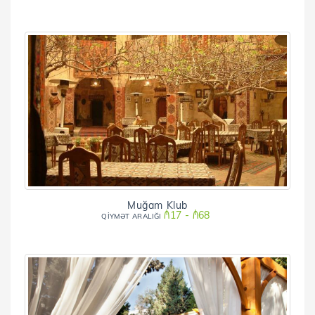
Muğam Klub
₼17 - ₼68
QİYMƏT ARALIĞI