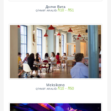
Долче Вита
₼10 - ₼51
QİYMƏT ARALIĞI
Meksikana
₼10 - ₼50
QİYMƏT ARALIĞI