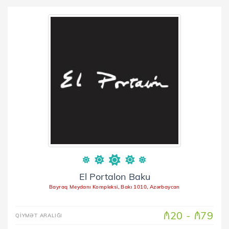
El Portalon Baku
Bayraq Meydanı Kompleksi, Bakı 1010, Azərbaycan
₼20 - ₼79
QİYMƏT ARALIĞI