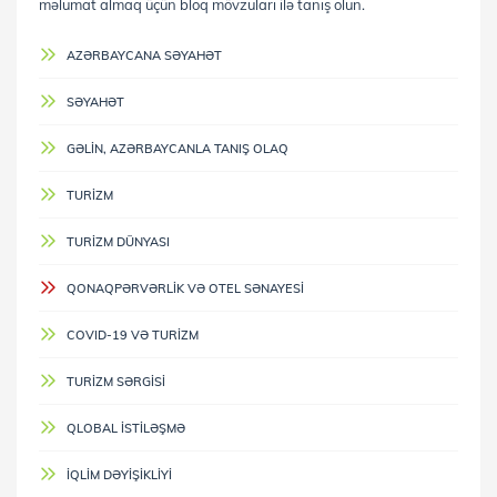
məlumat almaq üçün bloq mövzuları ilə tanış olun.
AZƏRBAYCANA SƏYAHƏT
SƏYAHƏT
GƏLIN, AZƏRBAYCANLA TANIŞ OLAQ
TURIZM
TURIZM DÜNYASI
QONAQPƏRVƏRLIK VƏ OTEL SƏNAYESI
COVID-19 VƏ TURIZM
TURIZM SƏRGISI
QLOBAL ISTILƏŞMƏ
İQLIM DƏYIŞIKLIYI