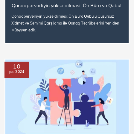
Qonaqpərvərliyin yüksəldilməsi: Ön Büro və Qəbul.
Qonaqpərvərliyin yüksəldilməsi: Ön Büro Qəbulu Qüsursuz
Xidmət və Səmimi Qarşılama ilə Qonaq Təcrübələrini Yenidən
Müəyyən edir.
10
2024
JAN