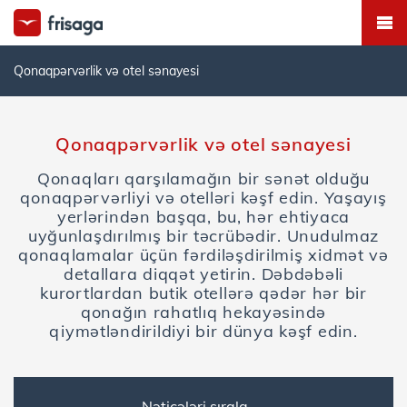
Qonaqpərvərlik və otel sənayesi
Qonaqpərvərlik və otel sənayesi
Qonaqları qarşılamağın bir sənət olduğu
qonaqpərvərliyi və otelləri kəşf edin. Yaşayış
yerlərindən başqa, bu, hər ehtiyaca
uyğunlaşdırılmış bir təcrübədir. Unudulmaz
qonaqlamalar üçün fərdiləşdirilmiş xidmət və
detallara diqqət yetirin. Dəbdəbəli
kurortlardan butik otellərə qədər hər bir
qonağın rahatlıq hekayəsində
qiymətləndirildiyi bir dünya kəşf edin.
Nəticələri sırala