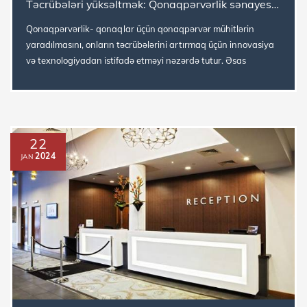
Təcrübələri yüksəltmək: Qonaqpərvərlik sənayesinin dinamikasını anlamaq
Qonaqpərvərlik- qonaqlar üçün qonaqpərvər mühitlərin
yaradılmasını, onların təcrübələrini artırmaq üçün innovasiya
və texnologiyadan istifadə etməyi nəzərdə tutur. Əsas
sektorlara otellər...
22
2024
JAN