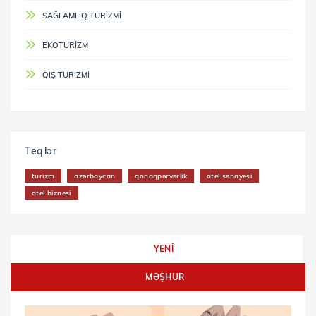
SAĞLAMLIQ TURIZMI
EKOTURIZM
QIŞ TURIZMI
Teqlər
turizm
azərbaycan
qonaqpərvərlik
otel sənayesi
otel biznesi
YENİ
MƏŞHUR