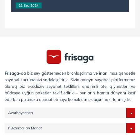
22 Sep 2024
Frisaga
-da biz səy göstərmədən bronlaşdırma və inanılmaz qənaətlə
səyahət təcrübənizi sadələşdiririk. Sizin onlayn səyahət platformanız
olaraq biz eksklüziv səyahət təklifləri, endirimli otel qiymətləri və
büdcəyə uyğun paketlər təklif edirik – bunların hamısı dünyanı kəşf
edərkən pulunuza qənaət etməyə kömək etmək üçün hazırlanmışdır.
Azərbaycanca
₼ Azerbaijan Manat