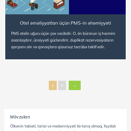
Otel əməliyyatları üçün PMS-in əhəmiyyəti
PMS otelin uğuru üçün çox vacibdir. O, ön büronun iş həcmini
asanlaşdırır, ünsiyyəti gücləndirir, duplikat rezervasiyaların
qarşısını alır və qonaqlara qüsursuz təcrübə təklif edir.
1
2
→
Mövzuları
Ölkənin təbiəti, tarixi və mədənniyyəti ilə tanış olmaq, faydalı