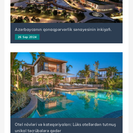
Azərbaycanın qonaqpərvərlik sənayesinin inkişafı.
26 Sep 2024
Otel növləri və kateqoriyaları: Lüks otellərdən tutmuş
unikal təcrübələrə qədər