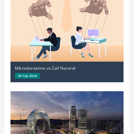
Mikroidarəetmə və Zəif Nəzarət
28 Sep 2024