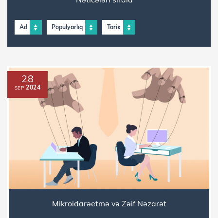
Ad
Populyarlıq
Tarix
28
2024
SEP
Mikroidarəetmə və Zəif Nəzarət