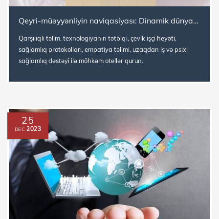
Qeyri-müəyyənliyin naviqasiyası: Dinamik dünyada davamlı otellər üçün proaktiv kadr islahatları
Qarşılıqlı təlim, texnologiyanın tətbiqi, çevik işçi heyəti,
sağlamlıq protokolları, empatiya təlimi, uzaqdan iş və psixi
sağlamlıq dəstəyi ilə möhkəm otellər qurun.
25
2023
DEC