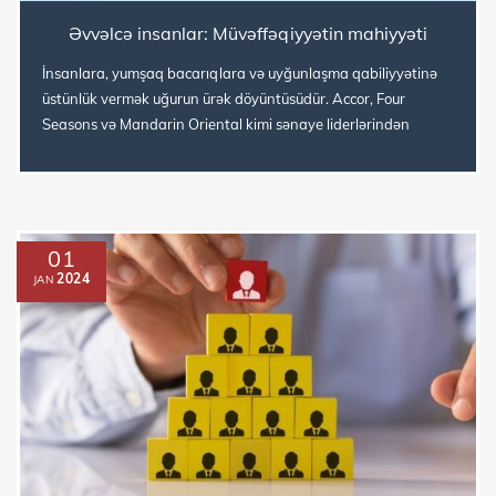
Əvvəlcə insanlar: Müvəffəqiyyətin mahiyyəti
İnsanlara, yumşaq bacarıqlara və uyğunlaşma qabiliyyətinə
üstünlük vermək uğurun ürək döyüntüsüdür. Accor, Four
Seasons və Mandarin Oriental kimi sənaye liderlərindən
öyrənərək uğurun dav...
01
2024
JAN