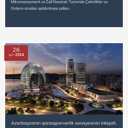
Mikromenecment və Zəif Nəzarət: Turizmdə Çətinliklər və
Onların aradan qaldırılması yolları.
26
2024
SEP
Azərbaycanın qonaqpərvərlik sənayesinin inkişafı.