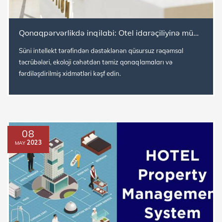
Qonaqpərvərlikdə inqilabi: Otel idarəçiliyinə müasir yanaşma
Süni intellekt tərəfindən dəstəklənən qüsursuz rəqəmsal
təcrübələri, ekoloji cəhətdən təmiz qonaqlamaları və
fərdiləşdirilmiş xidmətləri kəşf edin.
08
2023
MAY