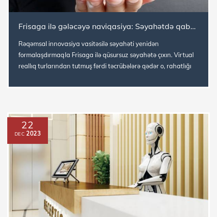
Frisaga ilə gələcəyə naviqasiya: Səyahətdə qabaqcıl rəqəmsal transformasiya
Rəqəmsal innovasiya vasitəsilə səyahəti yenidən
formalaşdırmaqla Frisaga ilə qüsursuz səyahətə çıxın. Virtual
reallıq turlarından tutmuş fərdi təcrübələrə qədər o, rahatlığı
və kəşfiyyatı...
22
2023
DEC