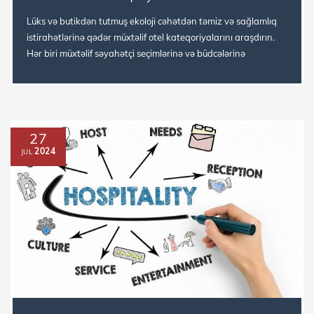
Lüks və butikdən tutmuş ekoloji cəhətdən təmiz və sağlamlıq
istirahətlərinə qədər müxtəlif otel kateqoriyalarını araşdırın.
Hər biri müxtəlif səyahətçi seçimlərinə və büdcələrinə
uyğunlaş...
27
2024
JUL