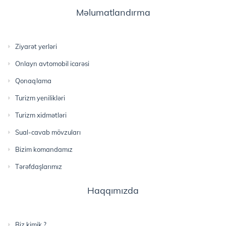
Məlumatlandırma
Ziyarət yerləri
Onlayn avtomobil icarəsi
Qonaqlama
Turizm yenilikləri
Turizm xidmətləri
Sual-cavab mövzuları
Bizim komandamız
Tərəfdaşlarımız
Haqqımızda
Biz kimik ?