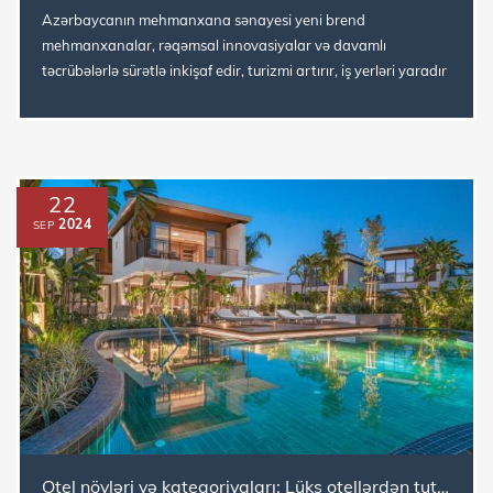
Azərbaycanın mehmanxana sənayesi yeni brend
mehmanxanalar, rəqəmsal innovasiyalar və davamlı
təcrübələrlə sürətlə inkişaf edir, turizmi artırır, iş yerləri yaradır
və ölkənin iqtisadi və ...
22
2024
SEP
Otel növləri və kateqoriyaları: Lüks otellərdən tutmuş unikal təcrübələrə qədər