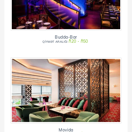
Budda-Bar
₼20 - ₼50
QİYMƏT ARALIĞI
Movida