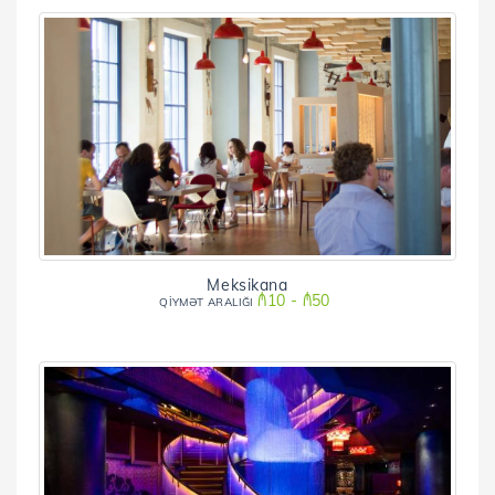
Meksikana
₼10 - ₼50
QİYMƏT ARALIĞI