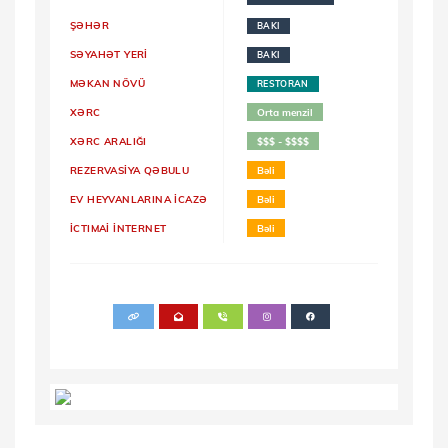
ŞƏHƏR
BAKI
SƏYAHƏT YERI
BAKI
MƏKAN NÖVÜ
RESTORAN
XƏRC
Orta menzil
XƏRC ARALIĞI
$$$ - $$$$
REZERVASİYA QƏBULU
Bəli
EV HEYVANLARINA İCAZƏ
Bəli
İCTIMAİ İNTERNET
Bəli