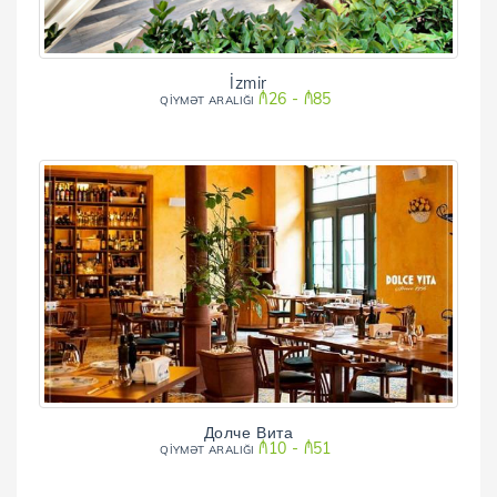
İzmir
₼26 - ₼85
QİYMƏT ARALIĞI
Долче Вита
₼10 - ₼51
QİYMƏT ARALIĞI