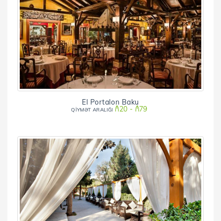
El Portalon Baku
₼20 - ₼79
QİYMƏT ARALIĞI