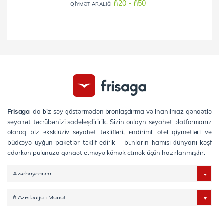
₼20 - ₼50
QİYMƏT ARALIĞI
Frisaga
-da biz səy göstərmədən bronlaşdırma və inanılmaz qənaətlə
səyahət təcrübənizi sadələşdiririk. Sizin onlayn səyahət platformanız
olaraq biz eksklüziv səyahət təklifləri, endirimli otel qiymətləri və
büdcəyə uyğun paketlər təklif edirik – bunların hamısı dünyanı kəşf
edərkən pulunuza qənaət etməyə kömək etmək üçün hazırlanmışdır.
Azərbaycanca
₼ Azerbaijan Manat