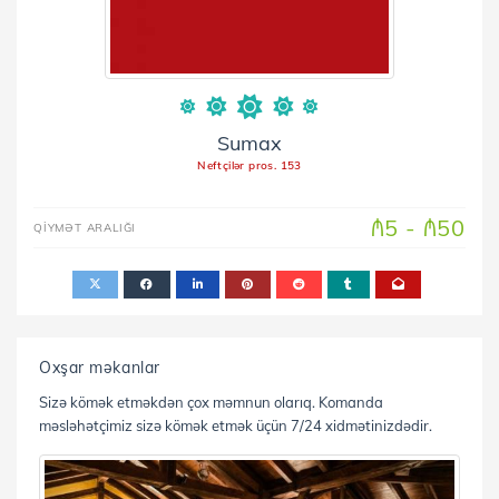
Sumax
Neftçilər pros. 153
₼5 - ₼50
QİYMƏT ARALIĞI
Oxşar məkanlar
Sizə kömək etməkdən çox məmnun olarıq. Komanda
məsləhətçimiz sizə kömək etmək üçün 7/24 xidmətinizdədir.