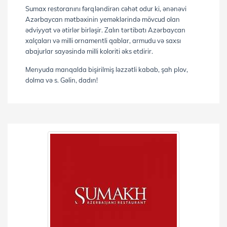
Sumax restoranını fərqləndirən cəhət odur ki, ənənəvi
Azərbaycan mətbəxinin yeməklərində mövcud olan
ədviyyat və ətirlər birləşir. Zalın tərtibatı Azərbaycan
xalçaları və milli ornamentli qablar, armudu və saxsı
abajurlar sayəsində milli koloriti əks etdirir.
Menyuda manqalda bişirilmiş ləzzətli kabab, şah plov,
dolma və s. Gəlin, dadın!