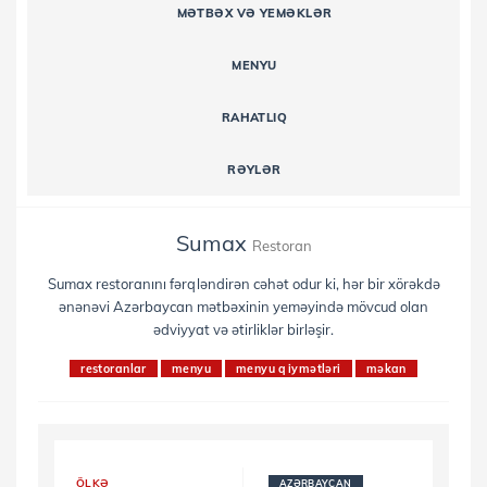
MƏTBƏX VƏ YEMƏKLƏR
MENYU
RAHATLIQ
RƏYLƏR
Sumax
Restoran
Sumax restoranını fərqləndirən cəhət odur ki, hər bir xörəkdə
ənənəvi Azərbaycan mətbəxinin yeməyində mövcud olan
ədviyyat və ətirliklər birləşir.
restoranlar
menyu
menyu qiymətləri
məkan
ÖLKƏ
AZƏRBAYCAN