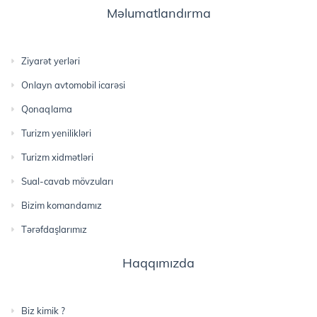
Məlumatlandırma
Ziyarət yerləri
Onlayn avtomobil icarəsi
Qonaqlama
Turizm yenilikləri
Turizm xidmətləri
Sual-cavab mövzuları
Bizim komandamız
Tərəfdaşlarımız
Haqqımızda
Biz kimik ?